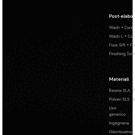
Post-elabo
Wash + Cure
Wash L + Cur
Fuse Sift + Fu
Finishing Tool
Materiali
Resine SLA
P
Polveri SLS
D
Uso
generico
Ingegneria
Odontoiatria