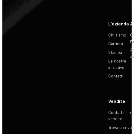
L'azienda
A
Chi siamo
C
l'
Carriera
Ar
Stampa
as
Le nostre
iniziative
Contatti
Vendite
Contatta il re
vendite
Trova un rive