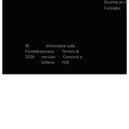
Diventa un ri
Formlabs
©
Informativa sulla
Formlabs
privacy
·
Termini di
2026
servizio
·
Concorsi e
lotterie
·
FAQ