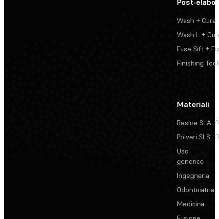
Post-elabo
Wash + Cure
Wash L + Cur
Fuse Sift + Fu
Finishing Tool
Materiali
Resine SLA
P
Polveri SLS
D
Uso
generico
Ingegneria
Odontoiatria
Medicina
Fusione