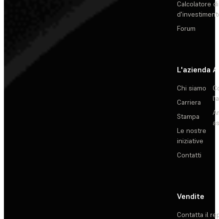
Calcolatore di
d'investiment
Forum
L'azienda
A
Chi siamo
C
l'
Carriera
Ar
Stampa
as
Le nostre
iniziative
Contatti
Vendite
Contatta il re