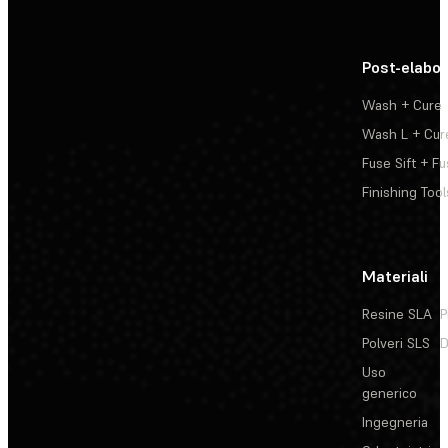
Post-elabo
Wash + Cure
Wash L + Cur
Fuse Sift + Fu
Finishing Tool
Materiali
Resine SLA
P
Polveri SLS
D
Uso
generico
Ingegneria