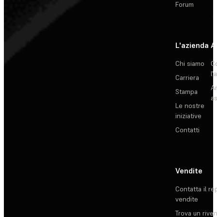
Forum
L'azienda
A
Chi siamo
C
l'
Carriera
Ar
Stampa
as
Le nostre
iniziative
Contatti
Vendite
Contatta il re
vendite
Trova un rive