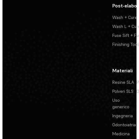
Post-elabo
Wash + Cure
Wash L + Cur
Fuse Sift + Fu
Finishing Tool
Materiali
Resine SLA
P
Polveri SLS
D
Uso
generico
Ingegneria
Odontoiatria
Medicina