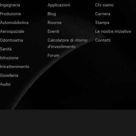
Ingegneria
Applicazioni
Chi siamo
Produzione
Blog
Carriera
Automobilistica
Risorse
Stampa
Aerospaziale
Eventi
Le nostre iniziative
Odontoiatria
Calcolatore di ritorno
Contatti
d'investimento
Sanità
Forum
Istruzione
Intrattenimento
Gioielleria
Audio
Informativa sulla pr