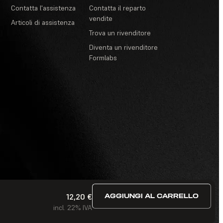
Contatta l'assistenza
Contatta il reparto
vendite
Articoli di assistenza
Trova un rivenditore
Diventa un rivenditore
Formlabs
12,20 €
AGGIUNGI AL CARRELLO
ivacy
·
Termini di servizio
·
Concorsi e lotterie
·
FAQ
incl. 22% IVA