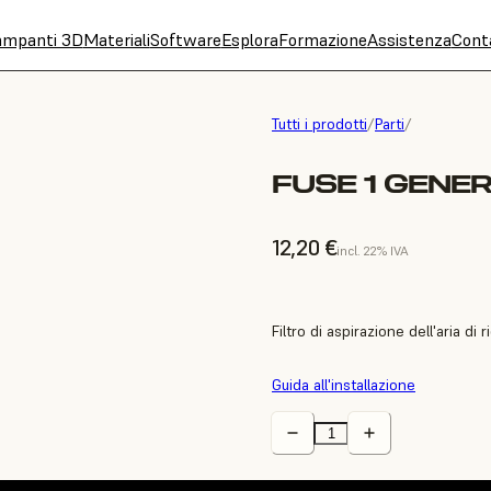
ampanti 3D
Materiali
Software
Esplora
Formazione
Assistenza
Cont
Tutti i prodotti
/
Parti
/
FUSE 1 GENER
12,20 €
incl. 22% IVA
Filtro di aspirazione dell'aria di
Guida all'installazione