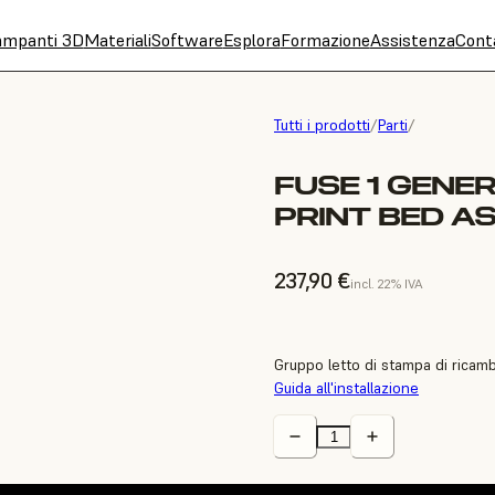
ampanti 3D
Materiali
Software
Esplora
Formazione
Assistenza
Cont
Tutti i prodotti
/
Parti
/
FUSE 1 GENE
PRINT BED A
237,90 €
incl. 22% IVA
Gruppo letto di stampa di ricamb
Guida all'installazione