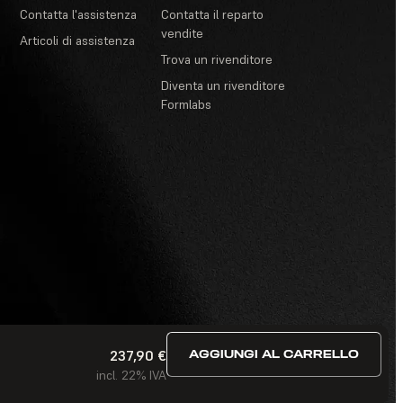
Contatta l'assistenza
Contatta il reparto
vendite
Articoli di assistenza
Trova un rivenditore
Diventa un rivenditore
Formlabs
237,90 €
AGGIUNGI AL CARRELLO
ivacy
·
Termini di servizio
·
Concorsi e lotterie
·
FAQ
incl. 22% IVA