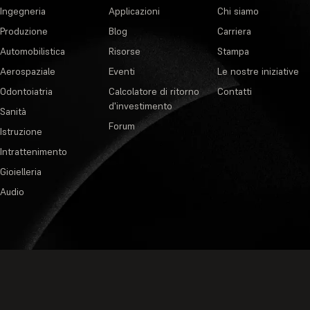
Ingegneria
Applicazioni
Chi siamo
Produzione
Blog
Carriera
Automobilistica
Risorse
Stampa
Aerospaziale
Eventi
Le nostre iniziative
Odontoiatria
Calcolatore di ritorno
Contatti
d'investimento
Sanità
Forum
Istruzione
Intrattenimento
Gioielleria
Audio
Informativa sulla pr