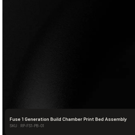
Fuse 1 Generation Build Chamber Print Bed Assembly
© Formlabs
2026
SKU : RP-FS1-PB-01