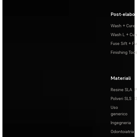
Post-elabo
Wash + Cure
Wash L + Cur
Fuse Sift + Fu
Finishing Tool
Materiali
Resine SLA
P
Polveri SLS
D
Uso
generico
Ingegneria
Odontoiatria