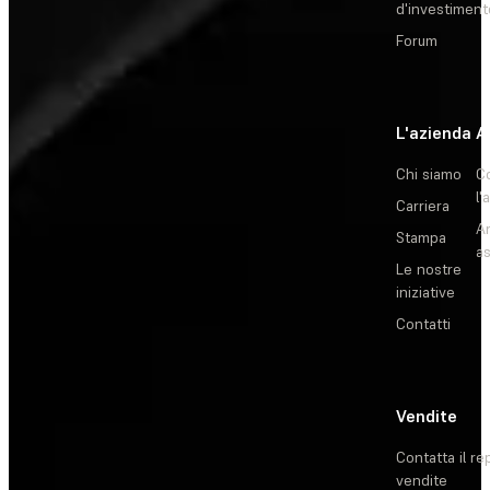
d'investiment
Forum
L'azienda
A
Chi siamo
C
l'
Carriera
Ar
Stampa
as
Le nostre
iniziative
Contatti
Vendite
Contatta il re
vendite