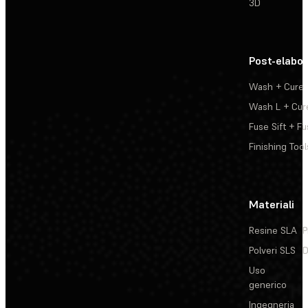
3D
Post-elabo
Wash + Cure
Wash L + Cur
Fuse Sift + Fu
Finishing Tool
Materiali
Resine SLA
P
Polveri SLS
D
Uso
generico
Ingegneria