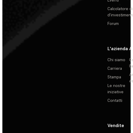
Eventi
Calcolatore di
d'investiment
Forum
L'azienda
A
Chi siamo
C
l'
Carriera
Ar
Stampa
as
Le nostre
iniziative
Contatti
Vendite