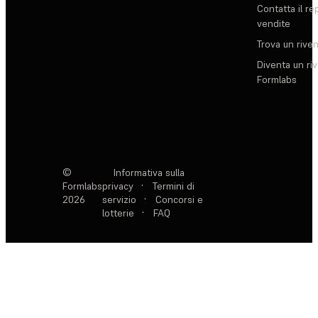
Contatta il re
vendite
Trova un rive
Diventa un ri
Formlabs
©
Informativa sulla
Formlabs
privacy
·
Termini di
2026
servizio
·
Concorsi e
lotterie
·
FAQ