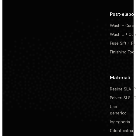
Post-elabo
Wash + Cure
Wash L + Cur
Fuse Sift + Fu
Finishing Tool
Materiali
Resine SLA
P
Polveri SLS
D
Uso
generico
Ingegneria
Odontoiatria