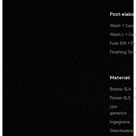
Post-elabo
Wash + Cure
Wash L + Cur
Fuse Sift + Fu
Finishing Tool
Materiali
Resine SLA
P
Polveri SLS
D
Uso
generico
Ingegneria
Odontoiatria