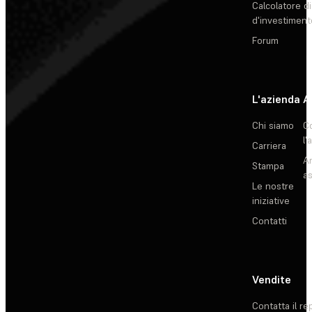
Calcolatore di
d'investiment
Forum
L'azienda
A
Chi siamo
C
l'
Carriera
Ar
Stampa
as
Le nostre
iniziative
Contatti
Vendite
Contatta il re