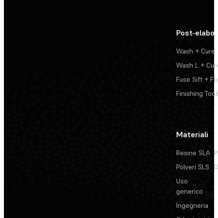
Post-elabo
Wash + Cure
Wash L + Cur
Fuse Sift + Fu
Finishing Tool
Materiali
Resine SLA
P
Polveri SLS
D
Uso
generico
Ingegneria