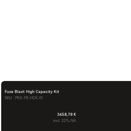
Fuse Blast High Capacity Kit
SKU : PKG-FB-HCK-01
3658,78 €
incl. 22% IVA