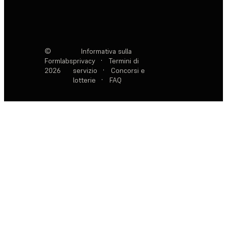
©
Informativa sulla
Formlabs
privacy
·
Termini di
2026
servizio
·
Concorsi e
lotterie
·
FAQ