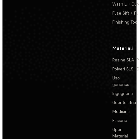
Wash L + Cur
Fuse Sift + Fu
Finishing Tool
Materiali
Resine SLA
P
Polveri SLS
D
Uso
generico
Ingegneria
Odontoiatria
Medicina
Fusione
Open
Material