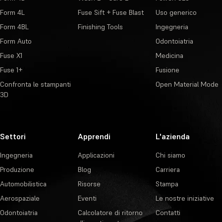
Form 4L
Fuse Sift + Fuse Blast
Uso generico
Form 4BL
Finishing Tools
Ingegneria
Form Auto
Odontoiatria
Fuse X1
Medicina
Fuse 1+
Fusione
Confronta le stampanti
Open Material Mode
3D
Settori
Apprendi
L'azienda
Ingegneria
Applicazioni
Chi siamo
Produzione
Blog
Carriera
Automobilistica
Risorse
Stampa
Aerospaziale
Eventi
Le nostre iniziative
Odontoiatria
Calcolatore di ritorno
Contatti