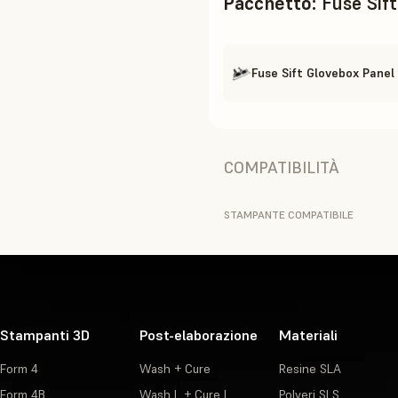
Pacchetto
:
Fuse Sif
Fuse Sift Glovebox Panel
COMPATIBILITÀ
STAMPANTE COMPATIBILE
Stampanti 3D
Post-elaborazione
Materiali
Form 4
Wash + Cure
Resine SLA
Form 4B
Wash L + Cure L
Polveri SLS