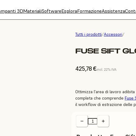
ampanti 3D
Materiali
Software
Esplora
Formazione
Assistenza
Cont
Tutti i prodotti
/
Accessori
/
FUSE SIFT G
425,78 €
incl. 22% IVA
Ottimizza l'area di lavoro adibi
completa che comprende
Fuse 
il workflow di estrazione delle p