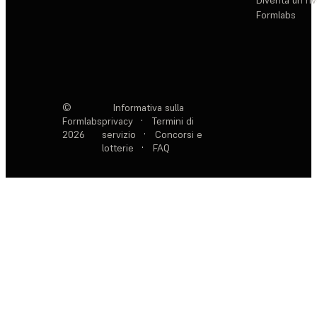
Diventa un ri
Formlabs
©
Informativa sulla
Formlabs
privacy
·
Termini di
2026
servizio
·
Concorsi e
lotterie
·
FAQ