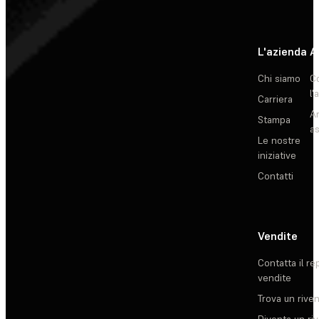
L'azienda
A
Chi siamo
C
l'
Carriera
Ar
Stampa
as
Le nostre
iniziative
Contatti
Vendite
Contatta il re
vendite
Trova un rive