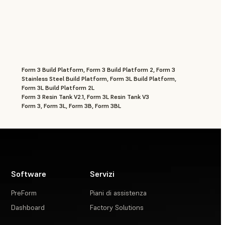
Form 3 Build Platform, Form 3 Build Platform 2, Form 3
Stainless Steel Build Platform, Form 3L Build Platform,
Form 3L Build Platform 2L
Form 3 Resin Tank V2.1, Form 3L Resin Tank V3
Form 3, Form 3L, Form 3B, Form 3BL
Software
Servizi
PreForm
Piani di assistenza
Dashboard
Factory Solutions