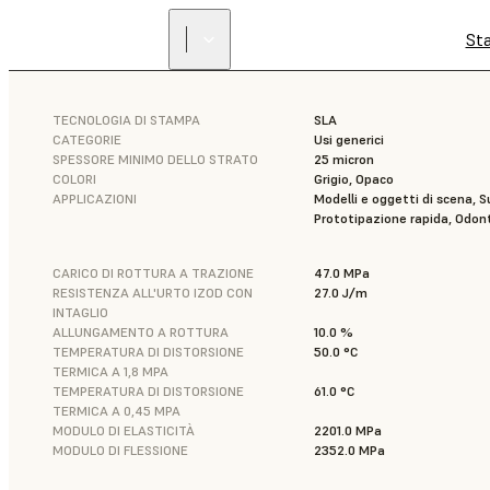
St
TECNOLOGIA DI STAMPA
SLA
CATEGORIE
Usi generici
SPESSORE MINIMO DELLO STRATO
25 micron
COLORI
Grigio, Opaco
APPLICAZIONI
Modelli e oggetti di scena, S
Prototipazione rapida, Odont
CARICO DI ROTTURA A TRAZIONE
47.0 MPa
RESISTENZA ALL'URTO IZOD CON
27.0 J/m
INTAGLIO
ALLUNGAMENTO A ROTTURA
10.0 %
TEMPERATURA DI DISTORSIONE
50.0 °C
TERMICA A 1,8 MPA
TEMPERATURA DI DISTORSIONE
61.0 °C
TERMICA A 0,45 MPA
MODULO DI ELASTICITÀ
2201.0 MPa
MODULO DI FLESSIONE
2352.0 MPa