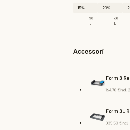
15%
20%
2
30
60
L
L
Accessori
Form 3 Res
164,70 €
incl.
Form 3L R
335,50 €
incl