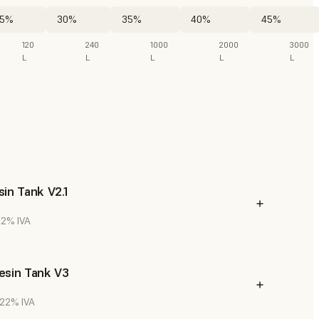
5%
30%
35%
40%
45%
120
240
1000
2000
3000
L
L
L
L
L
in Tank V2.1
 22% IVA
esin Tank V3
. 22% IVA