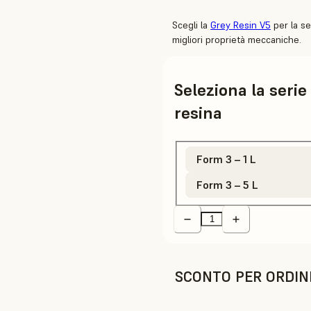
Scegli la
Grey Resin V5
per la se
migliori proprietà meccaniche.
Seleziona la serie
resina
Form 3 – 1 L
Form 3 – 5 L
SCONTO PER ORDIN