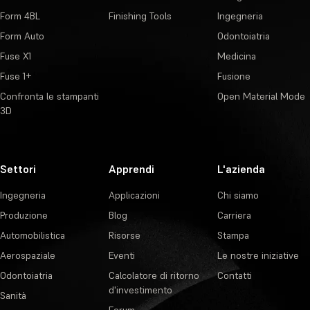
Form 4BL
Finishing Tools
Ingegneria
Form Auto
Odontoiatria
Fuse X1
Medicina
Fuse 1+
Fusione
Confronta le stampanti
Open Material Mode
3D
Settori
Apprendi
L'azienda
Ingegneria
Applicazioni
Chi siamo
Produzione
Blog
Carriera
Automobilistica
Risorse
Stampa
Aerospaziale
Eventi
Le nostre iniziative
Odontoiatria
Calcolatore di ritorno
Contatti
d'investimento
Sanità