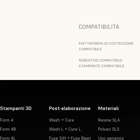
COMPATIBILITÀ
PIATTAFORMA DI COSTRUZIONE
COMPATIBILE
SERBATOIO COMPATIBILE
STAMPANTE COMPATIBILE
Stampanti 3D
Post-elaborazione
Materiali
Form 4
Wash + Cure
Resine SLA
Form 4B
Wash L + Cure L
Polveri SLS
Form 4L
Fuse Sift + Fuse Blast
Uso generico