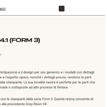
atti
NEGOZIO
.1 (FORM 3)
VA
ototipazione e il design per uso generico e i modelli con dettagli
le e l'aspetto opaco, nonché i dettagli precisi, rendono le parti
alla stampante. La sua tonalità neutra è perfetta per le parti che
ate o sottoposte ad altri processi di finitura.
 con le stampanti della serie Form 3. Questa resina consente di
to alla precedente Grey Resin V4.