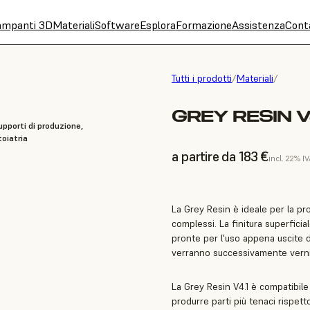
ampanti 3D
Materiali
Software
Esplora
Formazione
Assistenza
Cont
Tutti i prodotti
/
Materiali
/
GREY RESIN V4
upporti di produzione,
oiatria
a partire da 183 €
incl. 22% I
La Grey Resin è ideale per la pr
complessi. La finitura superficia
pronte per l'uso appena uscite d
verranno successivamente vernici
La Grey Resin V4.1 è compatibile
produrre parti più tenaci rispet