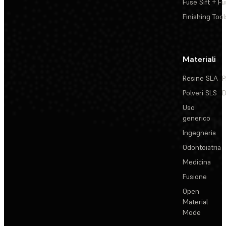
Fuse Sift + Fu
Finishing Tool
Materiali
Resine SLA
P
Polveri SLS
D
Uso
generico
Ingegneria
Odontoiatria
Medicina
Fusione
Open
Material
Mode