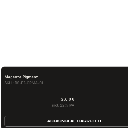
Magenta Pigment
SKU : RS-F2-CRMA-01
23,18 €
incl. 22% IVA
AGGIUNGI AL CARRELLO