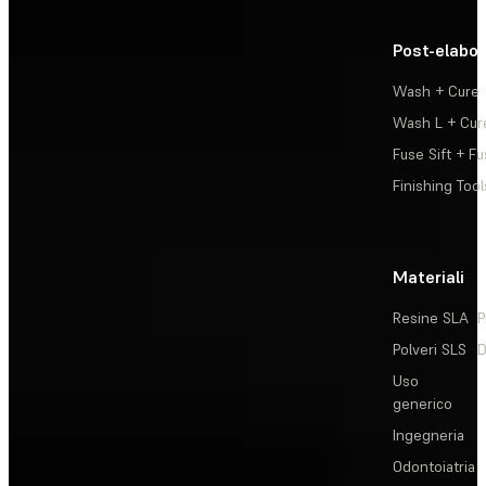
Post-elabo
Wash + Cure
Wash L + Cur
Fuse Sift + Fu
Finishing Tool
Materiali
Resine SLA
P
Polveri SLS
D
Uso
generico
Ingegneria
Odontoiatria