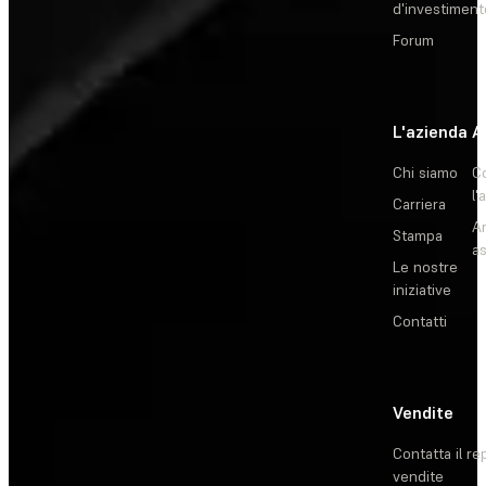
d'investiment
Forum
L'azienda
A
Chi siamo
C
l'
Carriera
Ar
Stampa
as
Le nostre
iniziative
Contatti
Vendite
Contatta il re
vendite