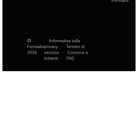
Formlabs
©
Informativa sulla
Formlabs
privacy
·
Termini di
2026
servizio
·
Concorsi e
lotterie
·
FAQ