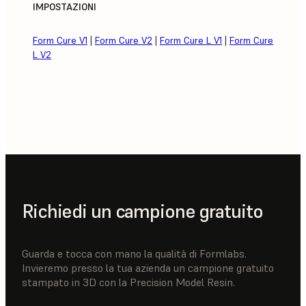
IMPOSTAZIONI
Form Cure V1
|
Form Cure V2
|
Form Cure L V1
|
Form Cure
L V2
Richiedi un campione gratuito
Guarda e tocca con mano la qualità di Formlabs.
Invieremo presso la tua azienda un campione gratuito
stampato in 3D con la Precision Model Resin.