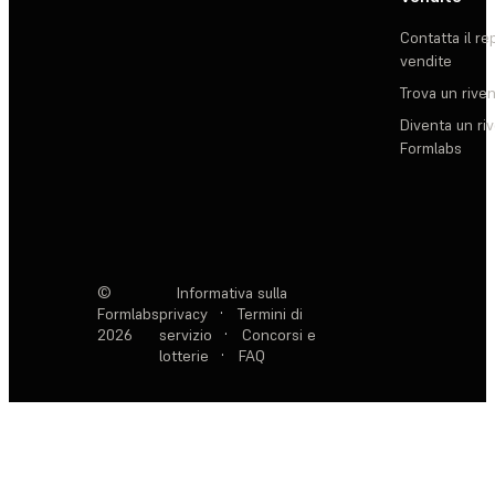
Contatta il re
vendite
Trova un rive
Diventa un ri
Formlabs
©
Informativa sulla
Formlabs
privacy
·
Termini di
2026
servizio
·
Concorsi e
lotterie
·
FAQ