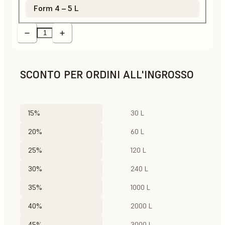
Form 4 – 5 L
SCONTO PER ORDINI ALL'INGROSSO
15%
30 L
20%
60 L
25%
120 L
30%
240 L
35%
1000 L
40%
2000 L
45%
3000 L