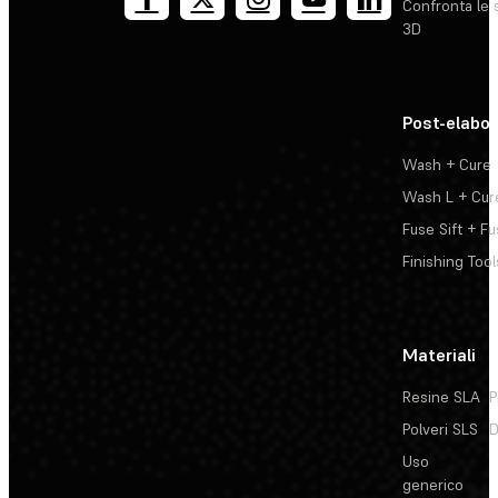
Confronta le 
3D
Post-elabo
Wash + Cure
Wash L + Cur
Fuse Sift + Fu
Finishing Tool
Materiali
Resine SLA
P
Polveri SLS
D
Uso
generico