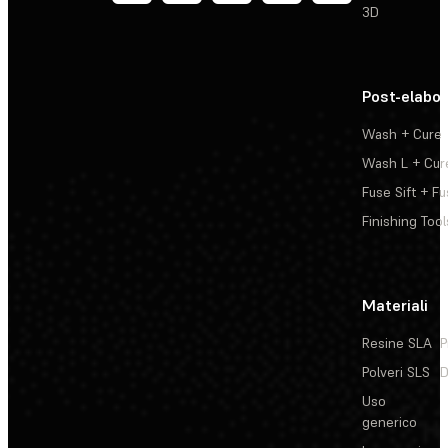
3D
Post-elabo
Wash + Cure
Wash L + Cur
Fuse Sift + Fu
Finishing Tool
Materiali
Resine SLA
P
Polveri SLS
D
Uso
generico