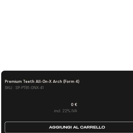
Premium Teeth All-On-X Arch (Form 4)
SKU : SP-PTB1-ONX-41
0 €
incl. 22% IVA
AGGIUNGI AL CARRELLO