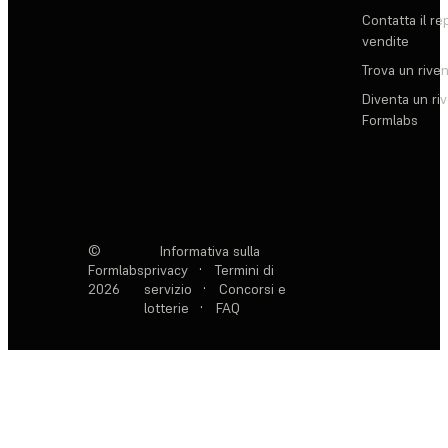
Contatta il re
vendite
Trova un rive
Diventa un ri
Formlabs
©
Informativa sulla
Formlabs
privacy
·
Termini di
2026
servizio
·
Concorsi e
lotterie
·
FAQ