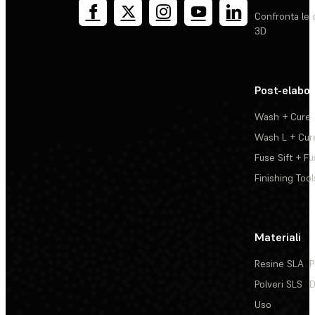
Confronta le 
3D
Post-elabo
Wash + Cure
Wash L + Cur
Fuse Sift + Fu
Finishing Tool
Materiali
Resine SLA
P
Polveri SLS
D
Uso