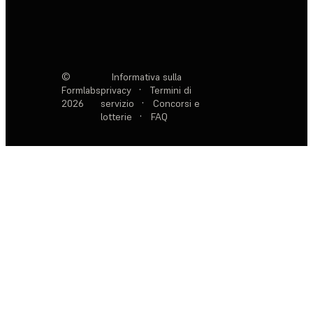
©
Informativa sulla
Formlabs
privacy
·
Termini di
2026
servizio
·
Concorsi e
lotterie
·
FAQ