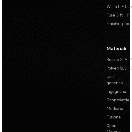
Wash L + Cur
Fuse Sift + Fu
Finishing Tool
Materiali
Resine SLA
P
Polveri SLS
D
Uso
generico
Ingegneria
Odontoiatria
Medicina
Fusione
Open
Material