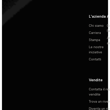
L'azienda
A
Chi siamo
C
l'
Carriera
Ar
Stampa
as
Le nostre
iniziative
Contatti
Vendite
Contatta il re
vendite
Trova un rive
Diventa un ri