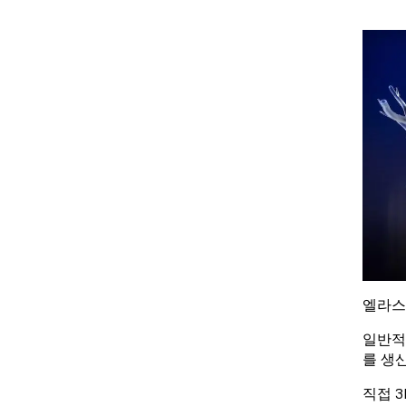
엘라스
일반적
를 생
직접 