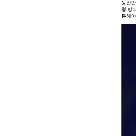
동안만
형 방
튼해야