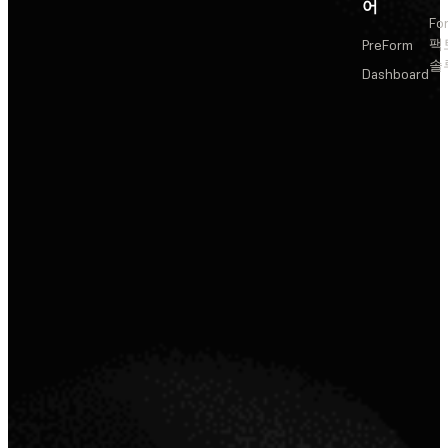
어
Fo
팩
PreForm
솔
Dashboard