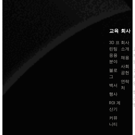
교육
회사
3D 프
회사
린팅
소개
응용
채용
분야
사회
블로
공헌
그
연락
백서
처
행사
ROI 계
산기
커뮤
니티