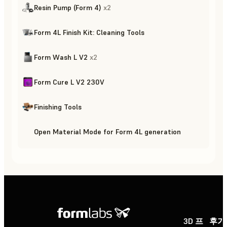
Resin Pump (Form 4)
x
2
Form 4L Finish Kit: Cleaning Tools
Form Wash L V2
x
2
Form Cure L V2 230V
Finishing Tools
Open Material Mode for Form 4L generation
3D 프
후가