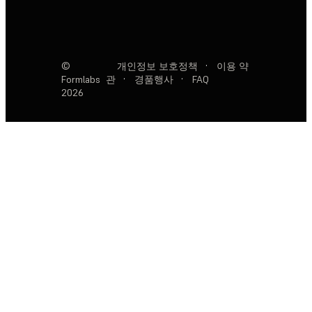
©
개인정보 보호정책
·
이용 약
Formlabs
관
·
경품행사
·
FAQ
2026