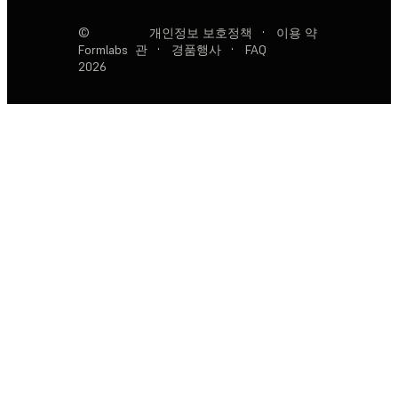
©
개인정보 보호정책
·
이용 약
Formlabs
관
·
경품행사
·
FAQ
2026