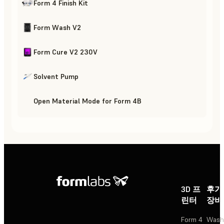
Form 4 Finish Kit
Form Wash V2
Form Cure V2 230V
Solvent Pump
Open Material Mode for Form 4B
3D 프
후가
린터
장비
Form 4
Wash