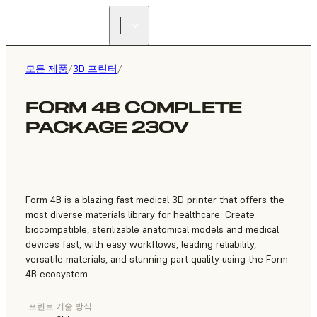
리셀러 찾기
모든 제품
/
3D 프린터
/
FORM 4B COMPLETE
PACKAGE 230V
Form 4B is a blazing fast medical 3D printer that offers the
most diverse materials library for healthcare. Create
biocompatible, sterilizable anatomical models and medical
devices fast, with easy workflows, leading reliability,
versatile materials, and stunning part quality using the Form
4B ecosystem.
프린트 기술 방식