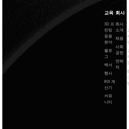
교육
회사
3D 프
회사
린팅
소개
응용
채용
분야
사회
블로
공헌
그
연락
백서
처
행사
ROI 계
산기
커뮤
니티