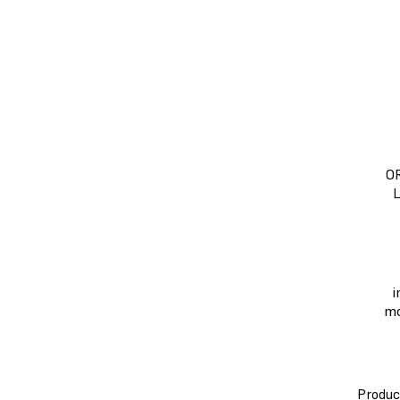
O
i
mo
Produc