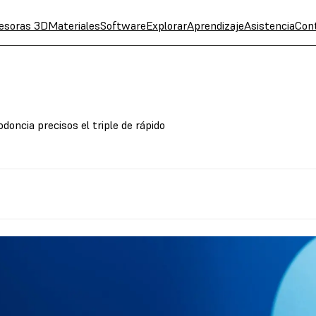
esoras 3D
Materiales
Software
Explorar
Aprendizaje
Asistencia
Con
oncia precisos el triple de rápido