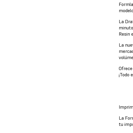
Formla
modelo
La Dra
minutos
Resin 
La nue
mercad
volúme
Ofrece
¡Todo e
Imprim
La For
tu imp