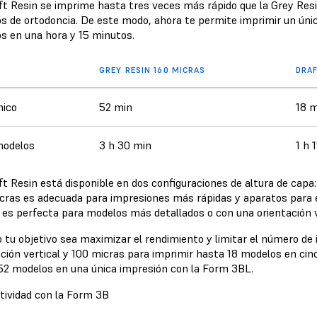
ft Resin se imprime hasta tres veces más rápido que la Grey Resi
s de ortodoncia. De este modo, ahora te permite imprimir un ún
s en una hora y 15 minutos.
GREY RESIN 160 MICRAS
DRAF
nico
52 min
18 m
modelos
3 h 30 min
1 h 
ft Resin está disponible en dos configuraciones de altura de capa
cras es adecuada para impresiones más rápidas y aparatos para e
 es perfecta para modelos más detallados o con una orientación v
tu objetivo sea maximizar el rendimiento y limitar el número de i
ación vertical y 100 micras para imprimir hasta 18 modelos en cin
52 modelos en una única impresión con la Form 3BL.
tividad con la Form 3B