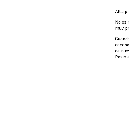
Alta pr
No es 
muy pr
Cuando
escane
de nue
Resin 