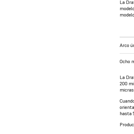
La Dra
modelo
modelo
Arco ú
Ocho 
La Dra
200 mi
micras
Cuando 
orient
hasta 
Produc