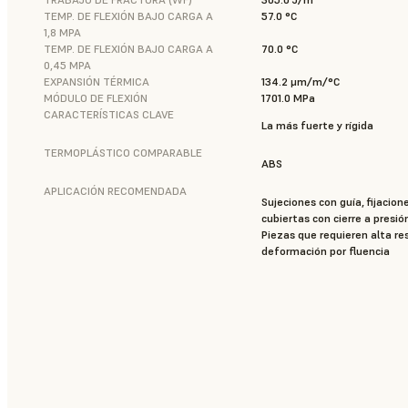
TEMP. DE FLEXIÓN BAJO CARGA A
57.0 °C
1,8 MPA
TEMP. DE FLEXIÓN BAJO CARGA A
70.0 °C
0,45 MPA
EXPANSIÓN TÉRMICA
134.2 μm/m/°C
MÓDULO DE FLEXIÓN
1701.0 MPa
CARACTERÍSTICAS CLAVE
La más fuerte y rígida
TERMOPLÁSTICO COMPARABLE
ABS
APLICACIÓN RECOMENDADA
Sujeciones con guía, fijacion
cubiertas con cierre a presi
Piezas que requieren alta res
deformación por fluencia