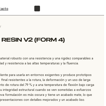
tacto
ENCUENTRA UN REVENDEDOR
/
RESIN V2 (FORM 4)
terial robusto con una resistencia y una rigidez comparables a
d y resistencia a las altas temperaturas y la fluencia.
lente para usarla en entornos exigentes y produce prototipos
final resistentes a la rotura, la deformación y un uso de larga
nto de rotura del 79 % y a una temperatura de flexión bajo carga
su integridad estructural cuando se ven sometidas a esfuerzos
eva formulación es más oscura y tiene un acabado mate, lo que
a presentaciones con detalles mejorados y un acabado liso.