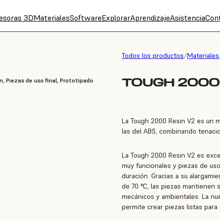
esoras 3D
Materiales
Software
Explorar
Aprendizaje
Asistencia
Con
Todos los productos
/
Materiales
TOUGH 2000 
n, Piezas de uso final, Prototipado
La Tough 2000 Resin V2 es un ma
las del ABS, combinando tenacida
La Tough 2000 Resin V2 es exce
muy funcionales y piezas de uso 
duración. Gracias a su alargamie
de 70 °C, las piezas mantienen 
mecánicos y ambientales. La nu
permite crear piezas listas par