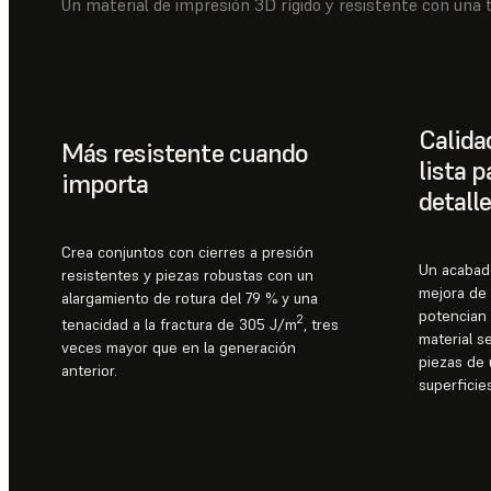
Un material de impresión 3D rígido y resistente con una 
Calidad
Más resistente cuando
lista 
importa
detall
Crea conjuntos con cierres a presión
Un acabad
resistentes y piezas robustas con un
mejora de 
alargamiento de rotura del 79 % y una
potencian 
2
tenacidad a la fractura de 305 J/m
, tres
material s
veces mayor que en la generación
piezas de 
anterior.
superficies