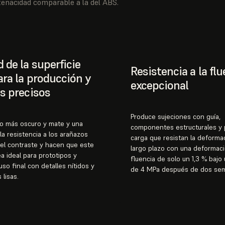
tenacidad comparable a la del ABS.
 de la superficie
Resistencia a la flu
para la producción y
excepcional
es precisos
Produce sujeciones con guía,
o más oscuro y mate y una
componentes estructurales y 
la resistencia a los arañazos
carga que resistan la deforma
el contraste y hacen que este
largo plazo con una deformac
ea ideal para prototipos y
fluencia de solo un 1,3 % bajo
uso final con detalles nítidos y
de 4 MPa después de dos se
 lisas.