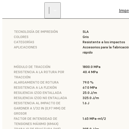
Impr
TECNOLOGÍA DE IMPRESIÓN
SLA
COLORES
Gris
CATEGORÍAS
Resistente a los impactos
APLICACIONES
Accesorios para la fabricació
rápido
MÓDULO DE TRACCIÓN
1800.0 MPa
RESISTENCIA A LA ROTURA POR
40.4 MPa
TRACCIÓN
ALARGAMIENTO DE ROTURA
79.0 %
RESISTENCIA A LA FLEXIÓN
67.0 MPa
RESILIENCIA IZOD ENTALLADA
25.0 J/m
RESILIENCIA IZOD NO ENTALLADA
325.0 J/m
RESISTENCIA AL IMPACTO DE
1.6 J
GARDNER A 1/32 IN (0,97 MM) DE
GROSOR
FACTOR DE INTENSIDAD DE
1.65 MPa-m1/2
TENSIONES MÁXIMO (KMAX)
TRABAJO DE FRACTURA (WF)
305.0 J/m