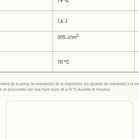
79 %
1,6 J
2
305 J/m
70 °C
etría de la pieza, la orientación de la impresión, los ajustes de impresión y la 
a un poscurado con una Form Cure V2 a 70 °C durante 12 minutos.