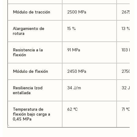
Módulo de tracción
2500 MPa
2675 M
Alargamiento de
15 %
13 %
rotura
Resistencia a la
91 MPa
103 MPa
flexión
Módulo de flexión
2450 MPa
2750 M
Resiliencia Izod
34 J/m
32 J/m
entallada
Temperatura de
62 °C
71 °C
flexión bajo carga a
0,45 MPa