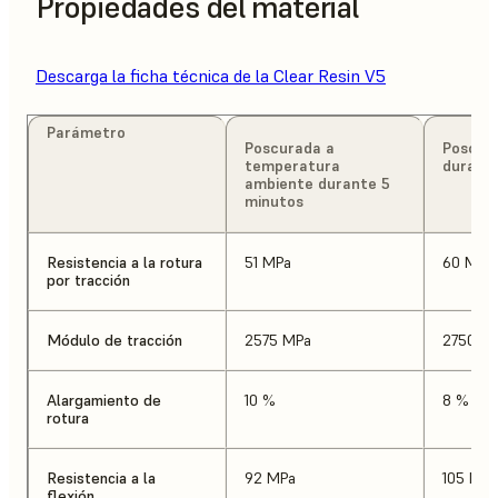
Propiedades del material
Descarga la ficha técnica de la Clear Resin V5
Parámetro
Poscurada a
Poscur
temperatura
durante
ambiente durante 5
minutos
Resistencia a la rotura
51 MPa
60 MPa
por tracción
Módulo de tracción
2575 MPa
2750 M
Alargamiento de
10 %
8 %
rotura
Resistencia a la
92 MPa
105 MPa
flexión