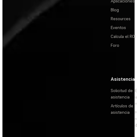
Aplicaciones
Blog
Resources
Eventos
Calcula el ROI
Foro
Asistencia
Solicitud de
E
asistencia
Artículos de
asistencia
d