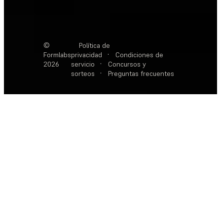
©
Política de
Formlabs
privacidad
·
Condiciones de
2026
servicio
·
Concursos y
sorteos
·
Preguntas frecuentes