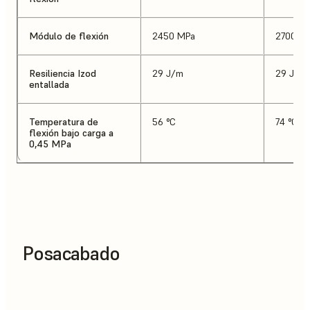
Módulo de flexión
2450 MPa
2700 M
Resiliencia Izod
29 J/m
29 J/m
entallada
Temperatura de
56 °C
74 °C
flexión bajo carga a
0,45 MPa
Posacabado