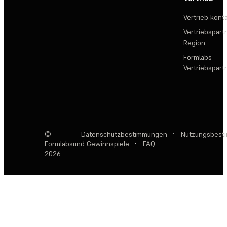
Vertrieb kont
Vertriebspartn
Region
Formlabs-
Vertriebspar
©
Datenschutzbestimmungen
·
Nutzungsbest
Formlabs
und Gewinnspiele
·
FAQ
2026