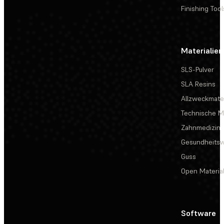
Finishing Tool
Materialien
SLS-Pulver
SLA Resins
Allzweckmater
Technische Ma
Zahnmedizin
Gesundheits
Guss
Open Materia
Software