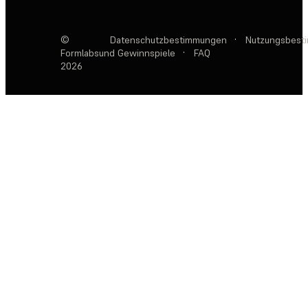
©
Datenschutzbestimmungen
·
Nutzungsbest
Formlabs
und Gewinnspiele
·
FAQ
2026