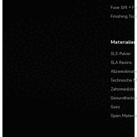
Fuse Sift + Fu
Finishing Tool
Materialien
SLS-Pulver
SLA Resins
Allzweckmater
Technische Ma
Zahnmedizin
Gesundheits
Guss
Open Materia