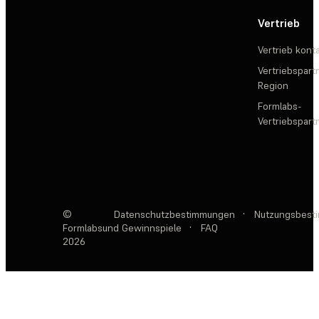
Vertrieb
Vertrieb kont
Vertriebspartn
Region
Formlabs-
Vertriebspar
©
Datenschutzbestimmungen
·
Nutzungsbest
Formlabs
und Gewinnspiele
·
FAQ
2026