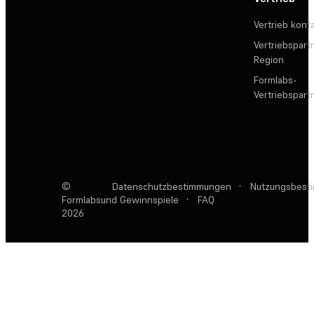
Vertrieb kont
Vertriebspartn
Region
Formlabs-
Vertriebspar
©
Datenschutzbestimmungen
·
Nutzungsbest
Formlabs
und Gewinnspiele
·
FAQ
2026