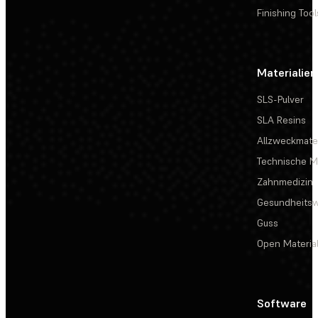
Finishing Tool
Materialien
SLS-Pulver
SLA Resins
Allzweckmater
Technische Ma
Zahnmedizin
Gesundheits
Guss
Open Materia
Software