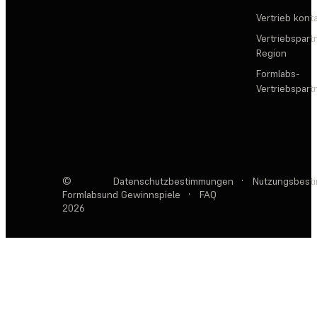
Vertrieb kont
Vertriebspartn
Region
Formlabs-
Vertriebspar
©
Datenschutzbestimmungen
·
Nutzungsbest
Formlabs
und Gewinnspiele
·
FAQ
2026