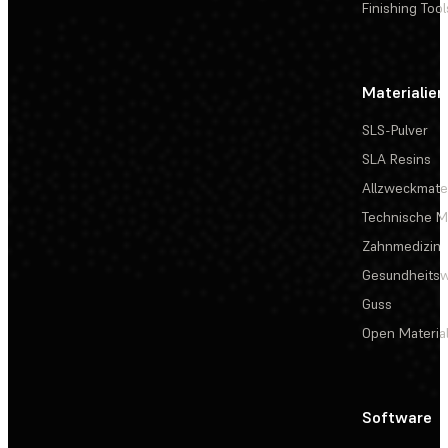
Finishing Tool
Materialien
SLS-Pulver
SLA Resins
Allzweckmater
Technische Ma
Zahnmedizin
Gesundheits
Guss
Open Materia
Software