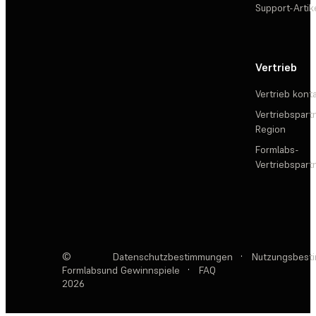
Support-Artik
Vertrieb
Vertrieb kont
Vertriebspartn
Region
Formlabs-
Vertriebspar
©
Datenschutzbestimmungen
·
Nutzungsbest
Formlabs
und Gewinnspiele
·
FAQ
2026