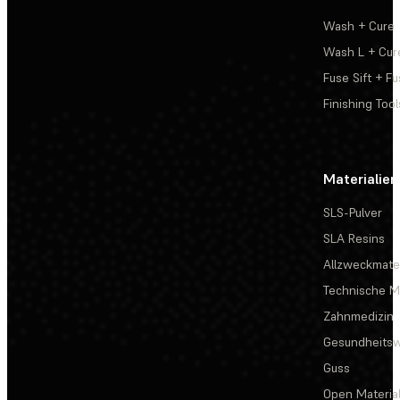
Wash + Cure
Wash L + Cur
Fuse Sift + Fu
Finishing Tool
Materialien
SLS-Pulver
SLA Resins
Allzweckmater
Technische Ma
Zahnmedizin
Gesundheits
Guss
Open Materia