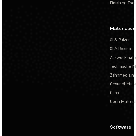
Finishing Tool
Materialien
SLS-Pulver
SLA Resins
Allzweckmater
Technische Ma
Zahnmedizin
Gesundheits
Guss
Open Materia
Software