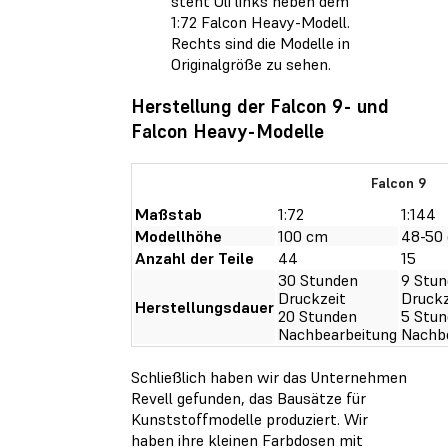
steht Oli links neben dem
1:72 Falcon Heavy-Modell.
Rechts sind die Modelle in
Originalgröße zu sehen.
Herstellung der Falcon 9- und
Falcon Heavy-Modelle
Falcon 9
Maßstab
1:72
1:144
Modellhöhe
100 cm
48-50
Anzahl der Teile
44
15
30 Stunden
9 Stu
Druckzeit
Druckz
Herstellungsdauer
20 Stunden
5 Stu
Nachbearbeitung
Nachb
Schließlich haben wir das Unternehmen
Revell gefunden, das Bausätze für
Kunststoffmodelle produziert. Wir
haben ihre kleinen Farbdosen mit