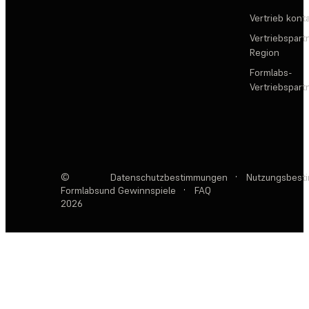
Vertrieb kont
Vertriebspartn
Region
Formlabs-
Vertriebspar
©
Datenschutzbestimmungen
·
Nutzungsbest
Formlabs
und Gewinnspiele
·
FAQ
2026