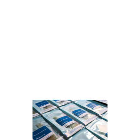
Wenn Sie eine Organisation im
Gesundheitswesen sind, die überlegt,
3D-Druck für COVID-19 oder andere
medizinische Anwendungsfälle zu
nutzen, sollten Sie unseren
Leitfaden:
Überlegungen für die
Herstellung sicherer und effektiver
Medizinprodukte
lesen.