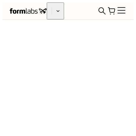
3D-Druck zur Unterstützung der
COVID-19 Response
Formlabs möchte der medizinischen
Fachwelt helfen, 3D-Druck
zur Bekämpfung der COVID-19-
Pandemie und der damit verbundenen
Lieferkettenengpässe zu nutzen. Wir
kooperieren mit Dutzenden von
Krankenhäusern,
Gesundheitssystemen und staatlichen
Stellen auf der ganzen Welt bei
verschiedenen Projekten, von COVID-
19-Tests, über PSA bis zu
medizinischem Gerät.