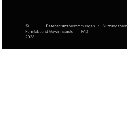
©
Datenschutzbestimmungen
·
Nutzungsbest
Formlabs
und Gewinnspiele
·
FAQ
2026