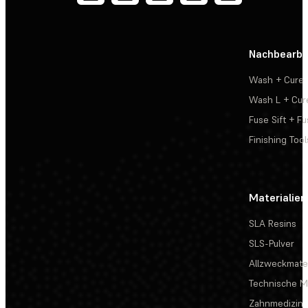
Nachbearbe
Wash + Cure
Wash L + Cur
Fuse Sift + Fu
Finishing Tool
Materialien
SLA Resins
SLS-Pulver
Allzweckmater
Technische Ma
Zahnmedizin