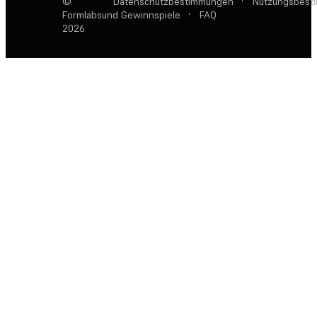
©
Datenschutzbestimmungen
·
Nutzungsbest
Formlabs
und Gewinnspiele
·
FAQ
2026