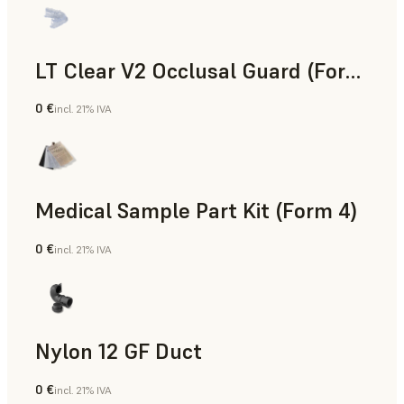
LT Clear V2 Occlusal Guard (Form 4)
0 €
incl. 21% IVA
Odontología
Medical Sample Part Kit (Form 4)
0 €
incl. 21% IVA
Medicina
Nylon 12 GF Duct
0 €
incl. 21% IVA
Polvo para SLS