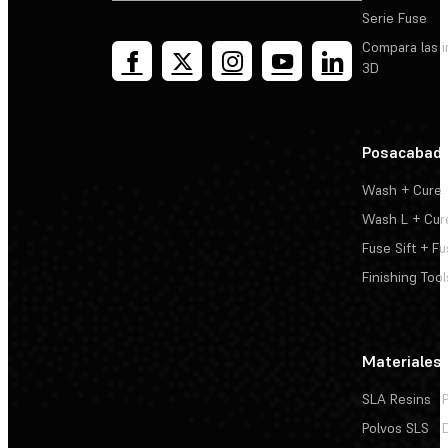
Serie Fuse
Compara las 
3D
Posacabad
Wash + Cure
Wash L + Cur
Fuse Sift + Fu
Finishing Tool
Materiales
SLA Resins
Polvos SLS