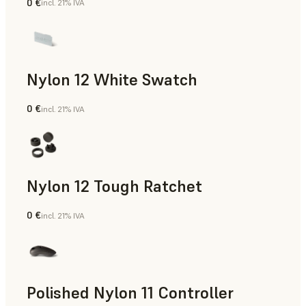
0 €
incl. 21% IVA
Polvo para SLS
Nylon 12 White Swatch
0 €
incl. 21% IVA
Polvo para SLS
Nylon 12 Tough Ratchet
0 €
incl. 21% IVA
Polvo para SLS
Polished Nylon 11 Controller