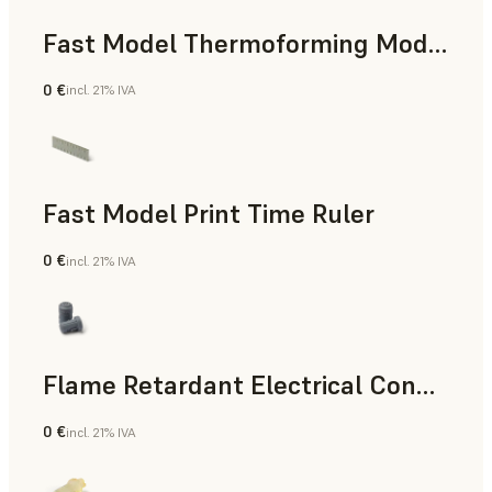
Fast Model Thermoforming Model
0 €
incl. 21% IVA
Odontología
Fast Model Print Time Ruler
0 €
incl. 21% IVA
Estándar
Flame Retardant Electrical Connector (Form 4)
0 €
incl. 21% IVA
Ingeniería