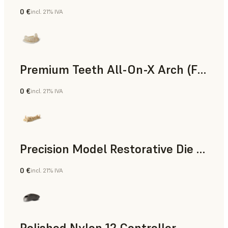
0 €
incl. 21% IVA
Polvo para SLS
Premium Teeth All-On-X Arch (Form 4)
0 €
incl. 21% IVA
Odontología
Precision Model Restorative Die Model
0 €
incl. 21% IVA
Odontología
Polished Nylon 12 Controller