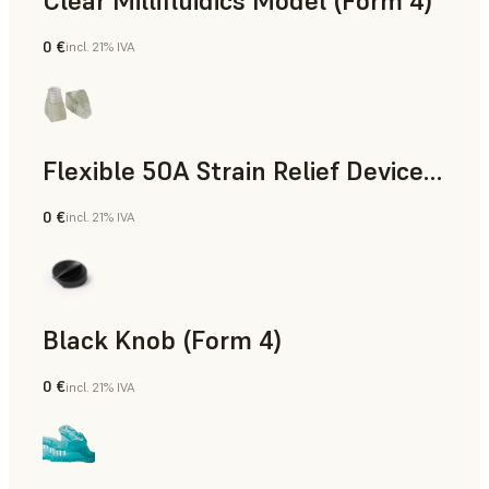
Clear Millifluidics Model (Form 4)
0 €
incl. 21% IVA
Estándar
Flexible 50A Strain Relief Device (Form 4)
0 €
incl. 21% IVA
Ingeniería
Black Knob (Form 4)
0 €
incl. 21% IVA
Estándar