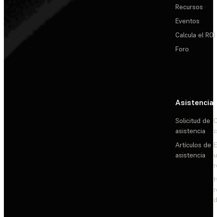
Recursos
Eventos
Calcula el ROI
Foro
Asistencia
Solicitud de
C
asistencia
c
Artículos de
E
asistencia
d