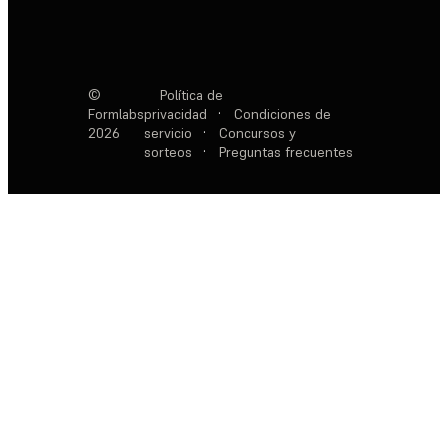
©
Política de
Formlabs
privacidad
·
Condiciones de
2026
servicio
·
Concursos y
sorteos
·
Preguntas frecuentes