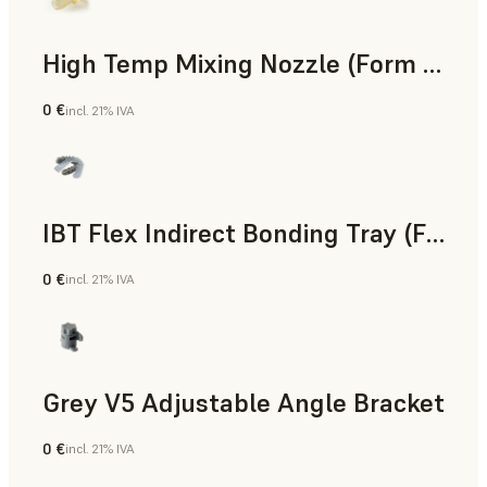
High Temp Mixing Nozzle (Form 4)
0 €
incl. 21% IVA
Ingeniería
IBT Flex Indirect Bonding Tray (Form 4)
0 €
incl. 21% IVA
Odontología
Grey V5 Adjustable Angle Bracket
0 €
incl. 21% IVA
Estándar