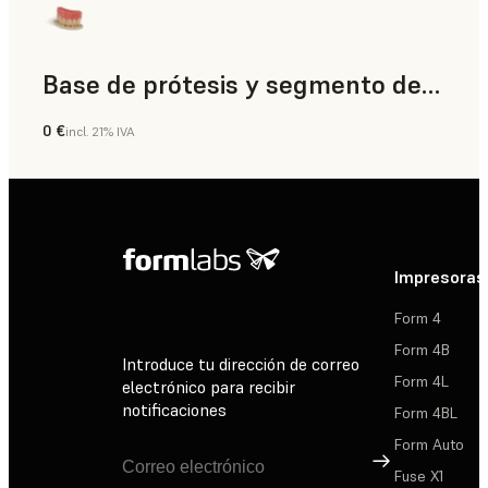
Base de prótesis y segmento de diente
0 €
incl. 21% IVA
Odontología
Impresoras
Form 4
Form 4B
Introduce tu dirección de correo
Form 4L
electrónico para recibir
notificaciones
Form 4BL
Form Auto
Suscribirse
Fuse X1