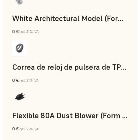
White Architectural Model (Form 4)
0 €
incl. 21% IVA
Estándar
Correa de reloj de pulsera de TPU 90A Powder
0 €
incl. 21% IVA
Polvo para SLS
Flexible 80A Dust Blower (Form 4)
0 €
incl. 21% IVA