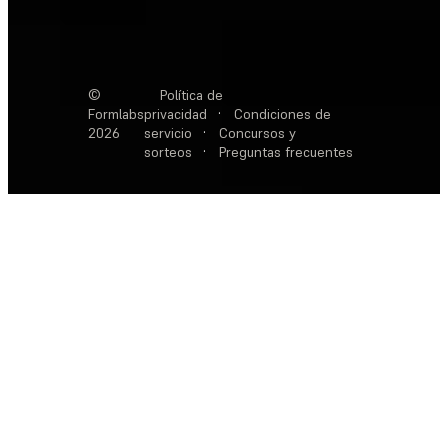
©
Política de
Formlabs
privacidad
·
Condiciones de
2026
servicio
·
Concursos y
sorteos
·
Preguntas frecuentes