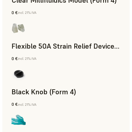
Clear Millifluidics Model (Form 4)
0 €
incl. 21% IVA
Estándar
Flexible 50A Strain Relief Device (Form 4)
0 €
incl. 21% IVA
Ingeniería
Black Knob (Form 4)
0 €
incl. 21% IVA
Estándar