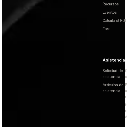
Recursos
Eventos
Calcula el ROI
Foro
Asistencia
Solicitud de
C
asistencia
c
Artículos de
E
asistencia
d