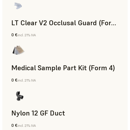
LT Clear V2 Occlusal Guard (Form 4)
0 €
incl. 21% IVA
Odontología
Medical Sample Part Kit (Form 4)
0 €
incl. 21% IVA
Medicina
Nylon 12 GF Duct
0 €
incl. 21% IVA
Polvo para SLS