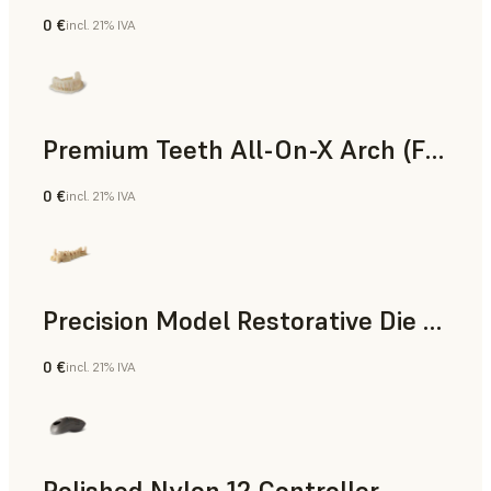
0 €
incl. 21% IVA
Polvo para SLS
Premium Teeth All-On-X Arch (Form 4)
0 €
incl. 21% IVA
Odontología
Precision Model Restorative Die Model
0 €
incl. 21% IVA
Odontología
Polished Nylon 12 Controller