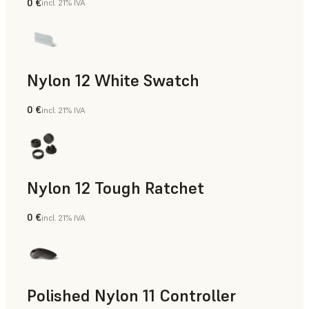
0 €
incl. 21% IVA
Polvo para SLS
Nylon 12 White Swatch
0 €
incl. 21% IVA
Polvo para SLS
Nylon 12 Tough Ratchet
0 €
incl. 21% IVA
Polvo para SLS
Polished Nylon 11 Controller