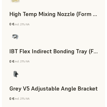
High Temp Mixing Nozzle (Form 4)
0 €
incl. 21% IVA
Ingeniería
IBT Flex Indirect Bonding Tray (Form 4)
0 €
incl. 21% IVA
Odontología
Grey V5 Adjustable Angle Bracket
0 €
incl. 21% IVA
Estándar