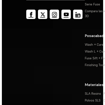
Serie Fuse
Compara las 
3D
Posacabad
Wash + Cure
Wash L + Cur
Fuse Sift + Fu
Finishing Tool
Materiales
SLA Resins
Polvos SLS