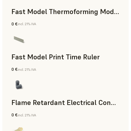
Fast Model Thermoforming Model
0 €
incl. 21% IVA
Odontología
Fast Model Print Time Ruler
0 €
incl. 21% IVA
Estándar
Flame Retardant Electrical Connector (Form 4)
0 €
incl. 21% IVA
Ingeniería