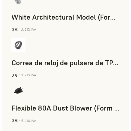
White Architectural Model (Form 4)
0 €
incl. 21% IVA
Estándar
Correa de reloj de pulsera de TPU 90A Powder
0 €
incl. 21% IVA
Polvo para SLS
Flexible 80A Dust Blower (Form 4)
0 €
incl. 21% IVA