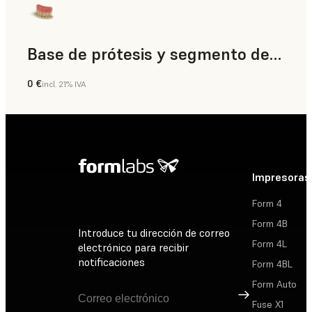
Base de prótesis y segmento de diente
0 €
incl. 21% IVA
Odontología
Impresoras
Form 4
Form 4B
Introduce tu dirección de correo
Form 4L
electrónico para recibir
notificaciones
Form 4BL
Form Auto
Suscribirse
Fuse X1