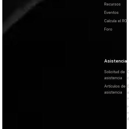
Recursos
Eventos
Calcula el ROI
Foro
Asistencia
Solicitud de
C
asistencia
c
Artículos de
E
asistencia
d