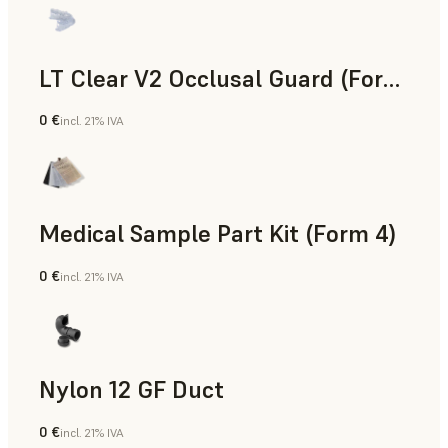
LT Clear V2 Occlusal Guard (Form 4)
0 €
incl. 21% IVA
Odontología
Medical Sample Part Kit (Form 4)
0 €
incl. 21% IVA
Medicina
Nylon 12 GF Duct
0 €
incl. 21% IVA
Polvo para SLS