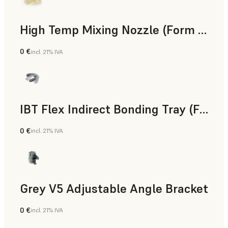
High Temp Mixing Nozzle (Form 4)
0 €
incl. 21% IVA
Ingeniería
IBT Flex Indirect Bonding Tray (Form 4)
0 €
incl. 21% IVA
Odontología
Grey V5 Adjustable Angle Bracket
0 €
incl. 21% IVA
Estándar