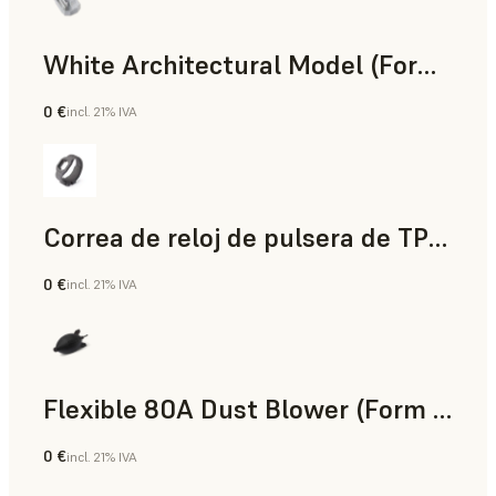
White Architectural Model (Form 4)
0 €
incl. 21% IVA
Estándar
Correa de reloj de pulsera de TPU 90A Powder
0 €
incl. 21% IVA
Polvo para SLS
Flexible 80A Dust Blower (Form 4)
0 €
incl. 21% IVA