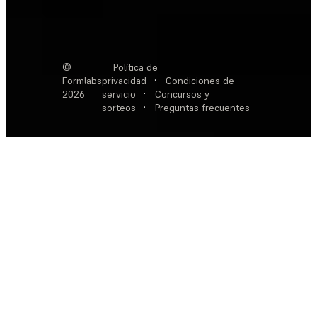
©
Política de
Formlabs
privacidad
·
Condiciones de
2026
servicio
·
Concursos y
sorteos
·
Preguntas frecuentes