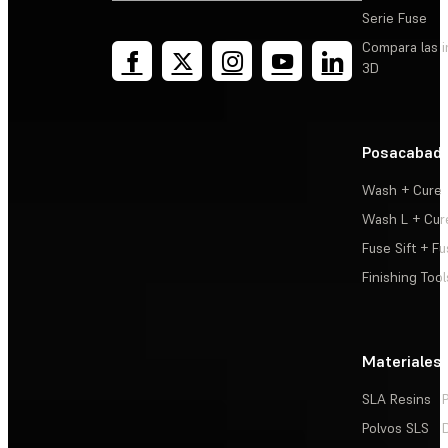
Serie Fuse
Compara las 
3D
Posacabad
Wash + Cure
Wash L + Cur
Fuse Sift + Fu
Finishing Tool
Materiales
SLA Resins
Polvos SLS