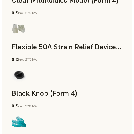
Clear Millifluidics Model (Form 4)
0 €
incl. 21% IVA
Estándar
Flexible 50A Strain Relief Device (Form 4)
0 €
incl. 21% IVA
Ingeniería
Black Knob (Form 4)
0 €
incl. 21% IVA
Estándar