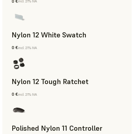
0 €
incl. 21% IVA
Polvo para SLS
Nylon 12 White Swatch
0 €
incl. 21% IVA
Polvo para SLS
Nylon 12 Tough Ratchet
0 €
incl. 21% IVA
Polvo para SLS
Polished Nylon 11 Controller