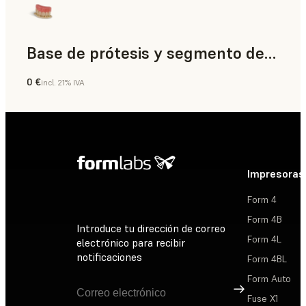
Base de prótesis y segmento de diente
0 €
incl. 21% IVA
Odontología
Impresoras
Form 4
Form 4B
Introduce tu dirección de correo
Form 4L
electrónico para recibir
notificaciones
Form 4BL
Form Auto
Suscribirse
Fuse X1