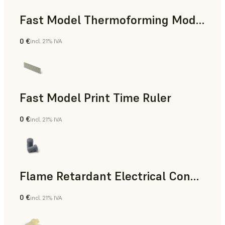
Fast Model Thermoforming Model
0 €
incl. 21% IVA
Odontología
Fast Model Print Time Ruler
0 €
incl. 21% IVA
Estándar
Flame Retardant Electrical Connector (Form 4)
0 €
incl. 21% IVA
Ingeniería