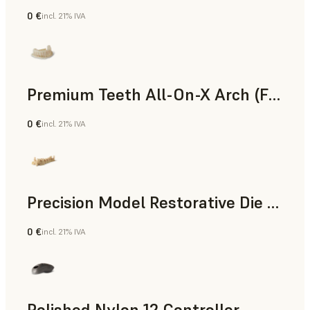
0 €
incl. 21% IVA
Polvo para SLS
Premium Teeth All-On-X Arch (Form 4)
0 €
incl. 21% IVA
Odontología
Precision Model Restorative Die Model
0 €
incl. 21% IVA
Odontología
Polished Nylon 12 Controller