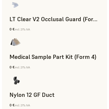
LT Clear V2 Occlusal Guard (Form 4)
0 €
incl. 21% IVA
Odontología
Medical Sample Part Kit (Form 4)
0 €
incl. 21% IVA
Medicina
Nylon 12 GF Duct
0 €
incl. 21% IVA
Polvo para SLS