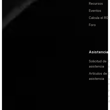
Recursos
Eventos
Calcula el ROI
Foro
Asistencia
Solicitud de
C
asistencia
c
Artículos de
E
asistencia
d