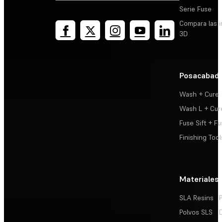
Serie Fuse
Compara las 
3D
Posacabad
Wash + Cure
Wash L + Cur
Fuse Sift + Fu
Finishing Tool
Materiales
SLA Resins
Polvos SLS