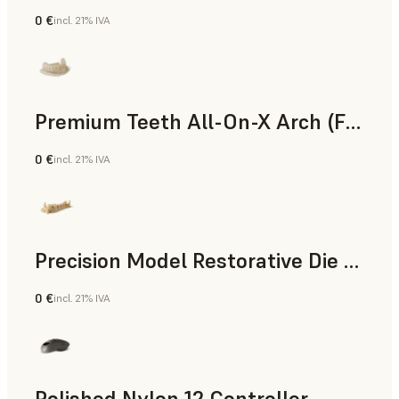
0 €
incl. 21% IVA
Polvo para SLS
Premium Teeth All-On-X Arch (Form 4)
0 €
incl. 21% IVA
Odontología
Precision Model Restorative Die Model
0 €
incl. 21% IVA
Odontología
Polished Nylon 12 Controller