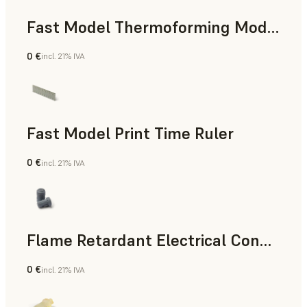
Fast Model Thermoforming Model
0 €
incl. 21% IVA
Odontología
Fast Model Print Time Ruler
0 €
incl. 21% IVA
Estándar
Flame Retardant Electrical Connector (Form 4)
0 €
incl. 21% IVA
Ingeniería