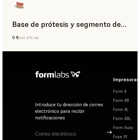
Base de prótesis y segmento de diente
0 €
incl. 21% IVA
Odontología
Impresoras
Form 4
Form 4B
Introduce tu dirección de correo
Form 4L
electrónico para recibir
notificaciones
Form 4BL
Form Auto
Suscribirse
Fuse X1