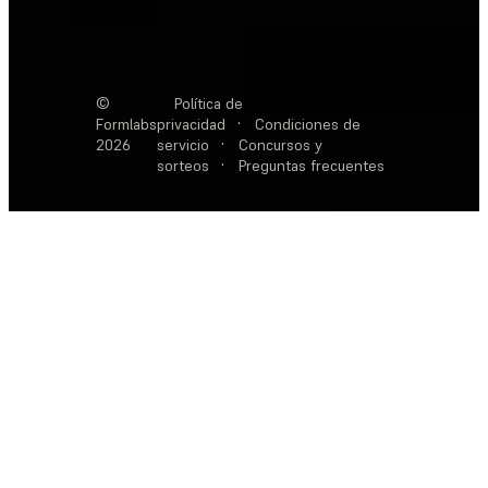
©
Política de
Formlabs
privacidad
·
Condiciones de
2026
servicio
·
Concursos y
sorteos
·
Preguntas frecuentes