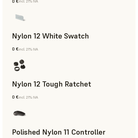
0 €
incl. 21% IVA
Polvo para SLS
Nylon 12 White Swatch
0 €
incl. 21% IVA
Polvo para SLS
Nylon 12 Tough Ratchet
0 €
incl. 21% IVA
Polvo para SLS
Polished Nylon 11 Controller