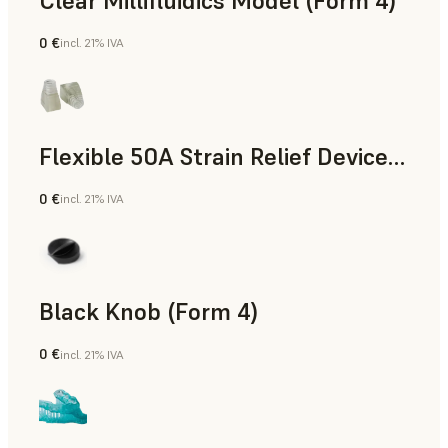
Clear Millifluidics Model (Form 4)
0 €
incl. 21% IVA
Estándar
Flexible 50A Strain Relief Device (Form 4)
0 €
incl. 21% IVA
Ingeniería
Black Knob (Form 4)
0 €
incl. 21% IVA
Estándar