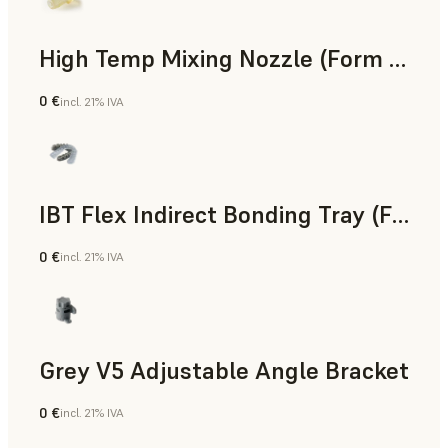
High Temp Mixing Nozzle (Form 4)
0 €
incl. 21% IVA
Ingeniería
IBT Flex Indirect Bonding Tray (Form 4)
0 €
incl. 21% IVA
Odontología
Grey V5 Adjustable Angle Bracket
0 €
incl. 21% IVA
Estándar