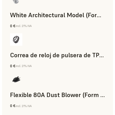
White Architectural Model (Form 4)
0 €
incl. 21% IVA
Estándar
Correa de reloj de pulsera de TPU 90A Powder
0 €
incl. 21% IVA
Polvo para SLS
Flexible 80A Dust Blower (Form 4)
0 €
incl. 21% IVA