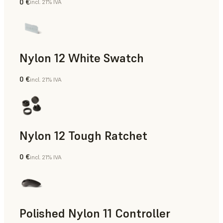
0 €
incl. 21% IVA
Polvo para SLS
Nylon 12 White Swatch
0 €
incl. 21% IVA
Polvo para SLS
Nylon 12 Tough Ratchet
0 €
incl. 21% IVA
Polvo para SLS
Polished Nylon 11 Controller