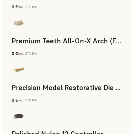
0 €
incl. 21% IVA
Polvo para SLS
Premium Teeth All-On-X Arch (Form 4)
0 €
incl. 21% IVA
Odontología
Precision Model Restorative Die Model
0 €
incl. 21% IVA
Odontología
Polished Nylon 12 Controller