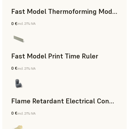
Fast Model Thermoforming Model
0 €
incl. 21% IVA
Odontología
Fast Model Print Time Ruler
0 €
incl. 21% IVA
Estándar
Flame Retardant Electrical Connector (Form 4)
0 €
incl. 21% IVA
Ingeniería