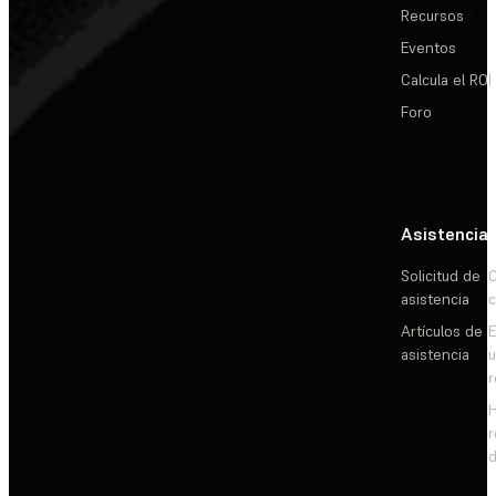
Recursos
Eventos
Calcula el ROI
Foro
Asistencia
Solicitud de
C
asistencia
c
Artículos de
E
asistencia
d