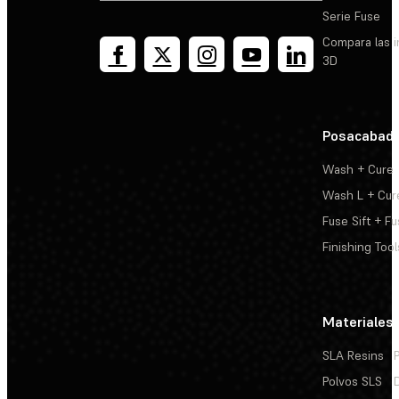
Serie Fuse
Compara las 
3D
Posacabad
Wash + Cure
Wash L + Cur
Fuse Sift + Fu
Finishing Tool
Materiales
SLA Resins
Polvos SLS