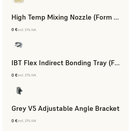
High Temp Mixing Nozzle (Form 4)
0 €
incl. 21% IVA
Ingeniería
IBT Flex Indirect Bonding Tray (Form 4)
0 €
incl. 21% IVA
Odontología
Grey V5 Adjustable Angle Bracket
0 €
incl. 21% IVA
Estándar