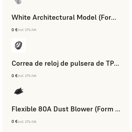
White Architectural Model (Form 4)
0 €
incl. 21% IVA
Estándar
Correa de reloj de pulsera de TPU 90A Powder
0 €
incl. 21% IVA
Polvo para SLS
Flexible 80A Dust Blower (Form 4)
0 €
incl. 21% IVA