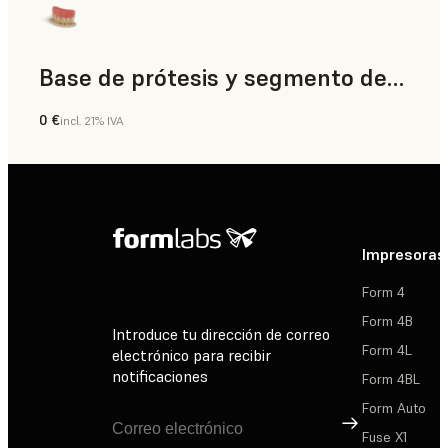
Base de prótesis y segmento de diente
0 €
incl. 21% IVA
Odontología
Impresoras
Form 4
Form 4B
Introduce tu dirección de correo
Form 4L
electrónico para recibir
notificaciones
Form 4BL
Form Auto
Suscribirse
Fuse X1