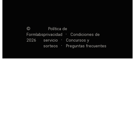
©
Política de
Formlabs
privacidad
·
Condiciones de
2026
servicio
·
Concursos y
sorteos
·
Preguntas frecuentes