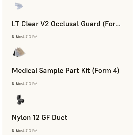
LT Clear V2 Occlusal Guard (Form 4)
0 €
incl. 21% IVA
Odontología
Medical Sample Part Kit (Form 4)
0 €
incl. 21% IVA
Medicina
Nylon 12 GF Duct
0 €
incl. 21% IVA
Polvo para SLS