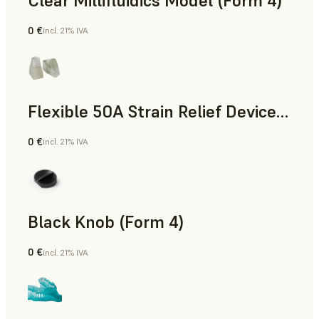
Clear Millifluidics Model (Form 4)
0 €
incl. 21% IVA
Estándar
Flexible 50A Strain Relief Device (Form 4)
0 €
incl. 21% IVA
Ingeniería
Black Knob (Form 4)
0 €
incl. 21% IVA
Estándar