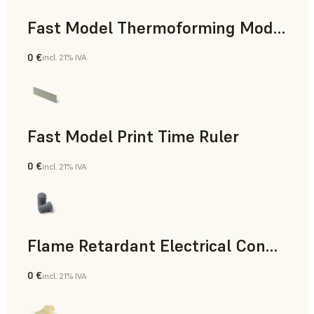
Fast Model Thermoforming Model
0 €
incl. 21% IVA
Odontología
Fast Model Print Time Ruler
0 €
incl. 21% IVA
Estándar
Flame Retardant Electrical Connector (Form 4)
0 €
incl. 21% IVA
Ingeniería