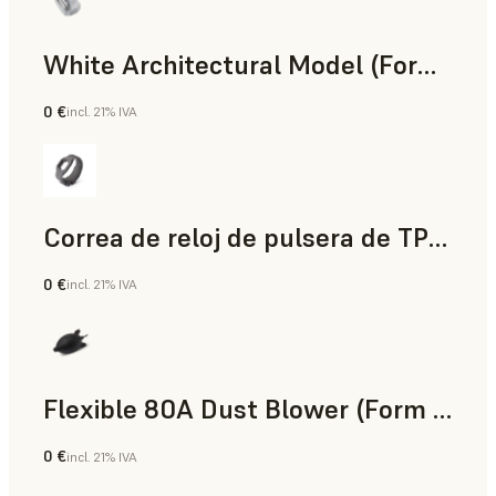
White Architectural Model (Form 4)
0 €
incl. 21% IVA
Estándar
Correa de reloj de pulsera de TPU 90A Powder
0 €
incl. 21% IVA
Polvo para SLS
Flexible 80A Dust Blower (Form 4)
0 €
incl. 21% IVA