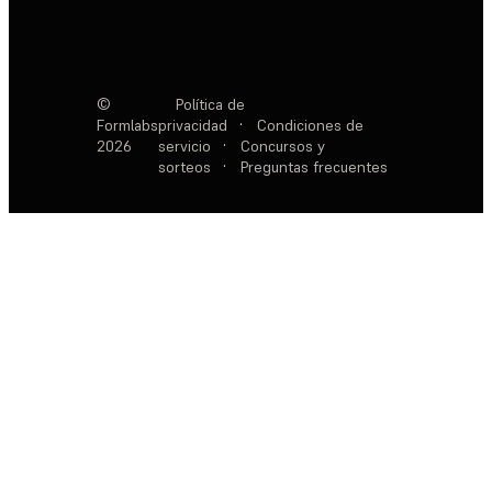
©
Política de
Formlabs
privacidad
·
Condiciones de
2026
servicio
·
Concursos y
sorteos
·
Preguntas frecuentes