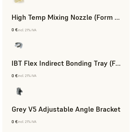
High Temp Mixing Nozzle (Form 4)
0 €
incl. 21% IVA
Ingeniería
IBT Flex Indirect Bonding Tray (Form 4)
0 €
incl. 21% IVA
Odontología
Grey V5 Adjustable Angle Bracket
0 €
incl. 21% IVA
Estándar