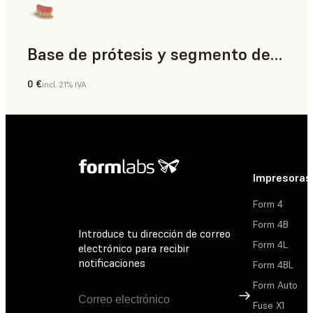
Base de prótesis y segmento de diente
0 €
incl. 21% IVA
Odontología
Impresoras
Form 4
Form 4B
Introduce tu dirección de correo
Form 4L
electrónico para recibir
notificaciones
Form 4BL
Form Auto
Suscribirse
Fuse X1