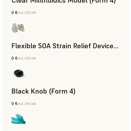
Clear Millifluidics Model (Form 4)
0 €
incl. 21% IVA
Estándar
Flexible 50A Strain Relief Device (Form 4)
0 €
incl. 21% IVA
Ingeniería
Black Knob (Form 4)
0 €
incl. 21% IVA
Estándar