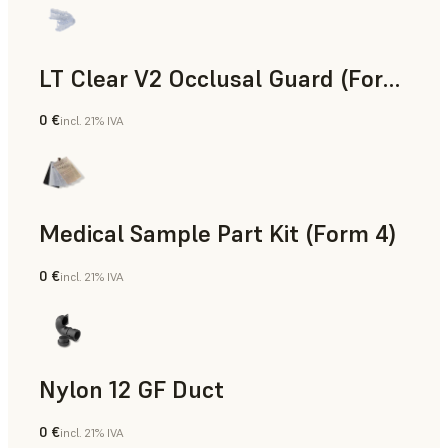
LT Clear V2 Occlusal Guard (Form 4)
0 €
incl. 21% IVA
Odontología
Medical Sample Part Kit (Form 4)
0 €
incl. 21% IVA
Medicina
Nylon 12 GF Duct
0 €
incl. 21% IVA
Polvo para SLS