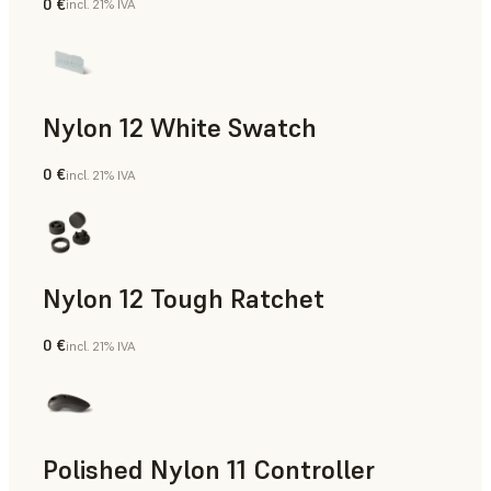
0 €
incl. 21% IVA
Polvo para SLS
Nylon 12 White Swatch
0 €
incl. 21% IVA
Polvo para SLS
Nylon 12 Tough Ratchet
0 €
incl. 21% IVA
Polvo para SLS
Polished Nylon 11 Controller