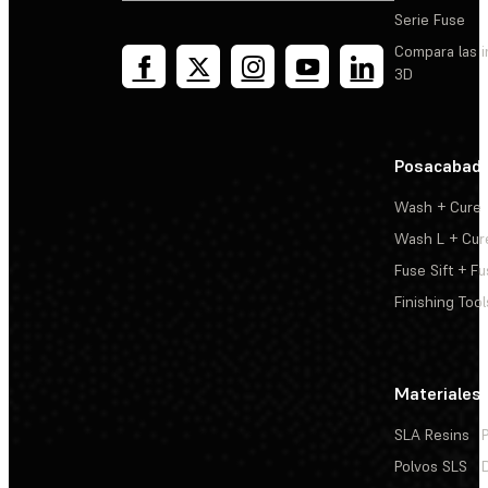
Serie Fuse
Compara las 
3D
Posacabad
Wash + Cure
Wash L + Cur
Fuse Sift + Fu
Finishing Tool
Materiales
SLA Resins
Polvos SLS