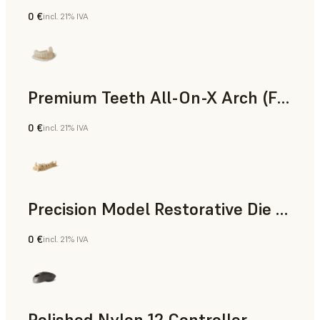
0 €
incl. 21% IVA
Polvo para SLS
Premium Teeth All-On-X Arch (Form 4)
0 €
incl. 21% IVA
Odontología
Precision Model Restorative Die Model
0 €
incl. 21% IVA
Odontología
Polished Nylon 12 Controller