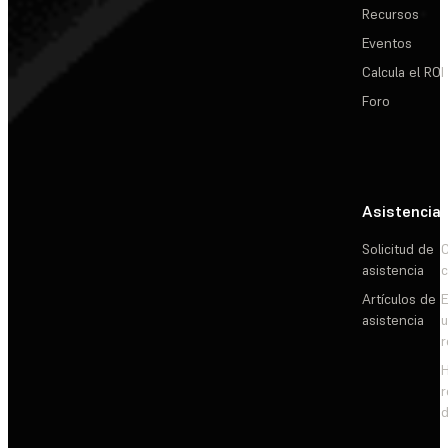
Recursos
Eventos
Calcula el ROI
Foro
Asistencia
Solicitud de
C
asistencia
c
Artículos de
E
asistencia
d