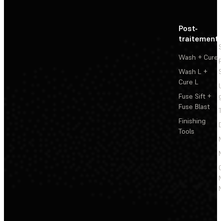
Post-
traitement
Wash + Cure
Wash L +
Cure L
Fuse Sift +
Fuse Blast
Finishing
Tools