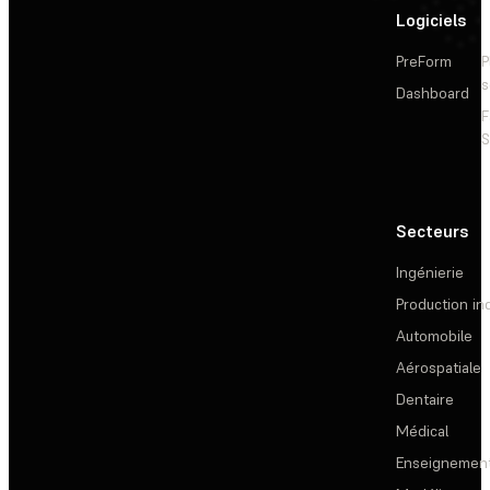
Logiciels
PreForm
P
s
Dashboard
F
S
Secteurs
Ingénierie
Production ind
Automobile
Aérospatiale
Dentaire
Médical
Enseignemen