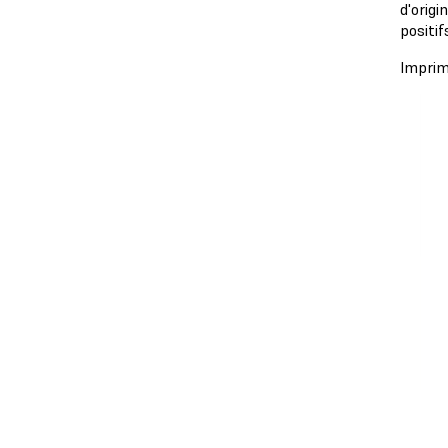
d'orig
positif
Imprim