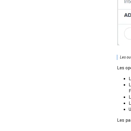
Les ou
Les opé
L
L
F
L
L
U
Les pa