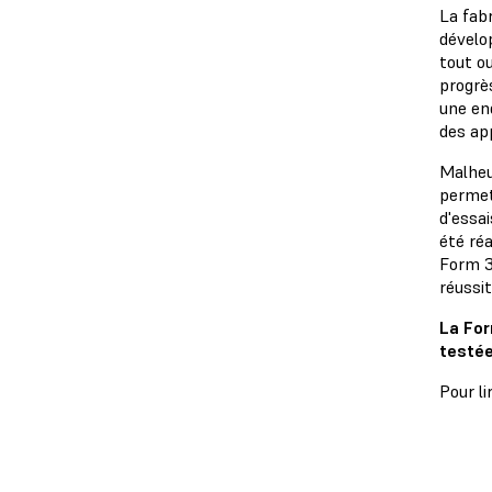
La fab
dévelo
tout ou
progrè
une en
des ap
Malheur
permet
d'essa
été ré
Form 3
réussi
La For
testée
Pour li