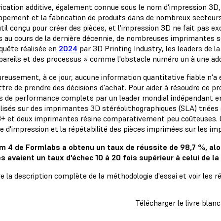
rication additive, également connue sous le nom d'impression 3D, 
ppement et la fabrication de produits dans de nombreux secteurs. 
til conçu pour créer des pièces, et l'impression 3D ne fait pas ex
s au cours de la dernière décennie, de nombreuses imprimantes so
quête réalisée en
2024
par 3D Printing Industry, les leaders de la f
pareils et des processus » comme l'obstacle numéro un à une adop
eusement, à ce jour, aucune information quantitative fiable n'a é
tre de prendre des décisions d'achat. Pour aider à résoudre ce pro
is de performance complets par un leader mondial indépendant en 
alisés sur des imprimantes 3D stéréolithographiques (SLA) triées
+ et deux imprimantes résine comparativement peu coûteuses. Ces
te d'impression et la répétabilité des pièces imprimées sur les i
m 4 de Formlabs a obtenu un taux de réussite de 98,7 %, al
s avaient un taux d'échec 10 à 20 fois supérieur à celui de la
re la description complète de la méthodologie d'essai et voir les ré
Télécharger le livre blanc