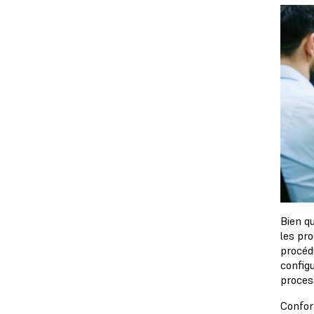
Bien qu
les pr
procéd
config
process
Confor