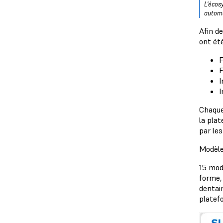
L'écos
automa
Afin d
ont ét
F
F
I
I
Chaque
la plat
par le
Modèle
15 mod
forme, 
dentai
platef