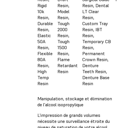
Rigid
Resin,
Resin, Dental
10k
Model
LT Clear
Resin,
Resin,
Resin,
Durable
Tough
Custom Tray
Resin,
2000
Resin, IBT
Elastic
Resin,
Resin,
50A
Tough
Temporary CB
Resin,
1500
Resin,
Flexible
Resin,
Permanent
80A
Flame
Crown Resin,
Resin,
Retardant
Denture
High
Resin
Teeth Resin,
Temp
Denture Base
Resin
Resin
Manipulation, stockage et élimination
de l'alcool isopropylique
L'impression de grands volumes
nécessite une surveillance étroite du
niveau de saturation de votre alcool