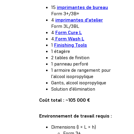
15
imprimantes de bureau
Form 3+/3B+
4
imprimantes d'atelier
Form 3L/3BL
4
Form Cure L
4
Form Wash L
1
Finishing Tools
1 étagère
2 tables de finition
1 panneau perforé
1 armoire de rangement pour
l'alcool isopropylique
Gants, alcool isopropylique
Solution d'élimination
Coût total : ~105 000 €
Environnement de travail requis :
Dimensions (l × L × h)
Form 3+