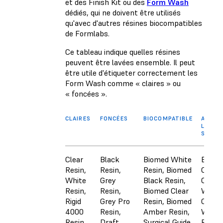
et des Finish Kit ou des
Form Wash
dédiés, qui ne doivent être utilisés
qu'avec d'autres résines biocompatibles
de Formlabs.
Ce tableau indique quelles résines
peuvent être lavées ensemble. Il peut
être utile d'étiqueter correctement les
Form Wash comme « claires » ou
« foncées ».
CLAIRES
FONCÉES
BIOCOMPATIBLE
AUTRE
LAVER
SÉPAR
Clear
Black
Biomed White
ESD R
Resin,
Resin,
Resin, Biomed
Color 
White
Grey
Black Resin,
Casta
Resin,
Resin,
Biomed Clear
Wax R
Rigid
Grey Pro
Resin, Biomed
Casta
4000
Resin,
Amber Resin,
Wax 
Resin,
Draft
Surgical Guide
Resin