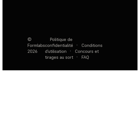
©
Politique de
Formlabs
confidentialité
·
Conditions
2026
d’utilisation
·
Concours et
tirages au sort
·
FAQ