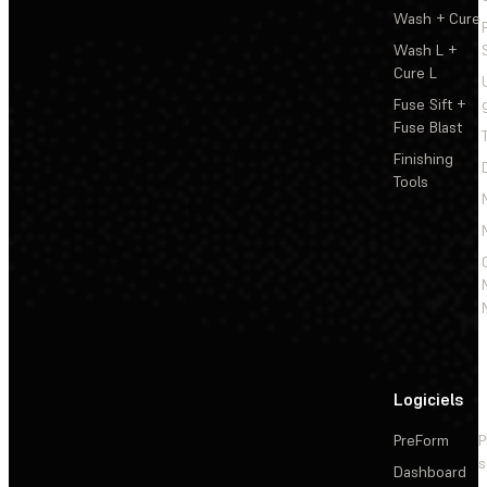
Wash + Cure
Wash L +
Cure L
Fuse Sift +
Fuse Blast
Finishing
Tools
Logiciels
PreForm
P
s
Dashboard