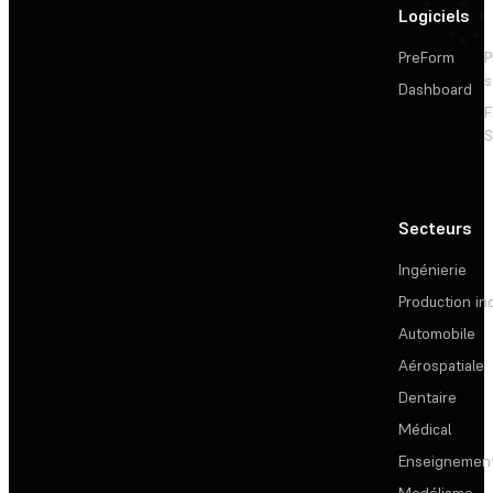
Logiciels
PreForm
P
s
Dashboard
F
S
Secteurs
Ingénierie
Production ind
Automobile
Aérospatiale
Dentaire
Médical
Enseignemen