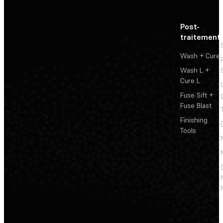
Post-
traitement
Wash + Cure
Wash L +
Cure L
Fuse Sift +
Fuse Blast
Finishing
Tools